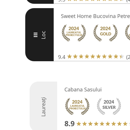
Sweet Home Bucovina Petrec
Loc
III
9.4
(
Cabana Sasului
Laureați
8.9