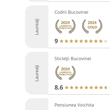
Codrii Bucovinei
Laureați
9
Sticleții Bucovinei
Laureați
8.6
Pensiunea Voichita