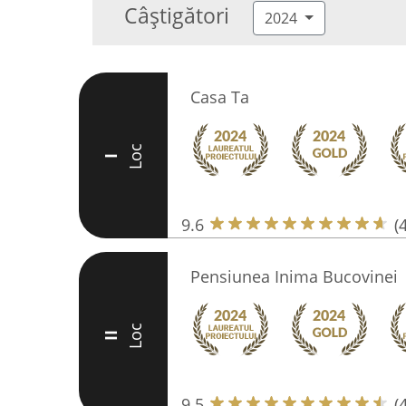
Câștigători
2024
Casa Ta
Loc
I
9.6
(
Pensiunea Inima Bucovinei
Loc
II
9.5
(