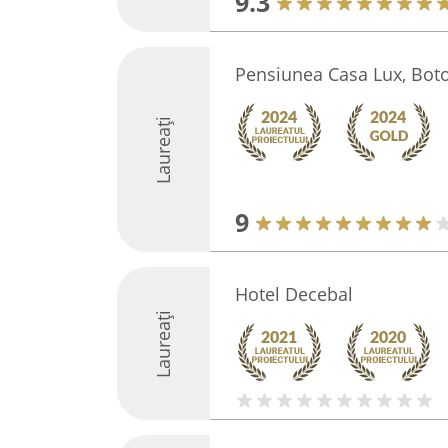
9.3
Pensiunea Casa Lux, Bot
Laureați
9
Hotel Decebal
Laureați