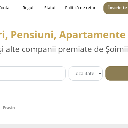
Contact
Reguli
Statut
Politică de retur
Înscrie-te
i, Pensiuni, Apartamente 
și alte companii premiate de Șoimii
- Frasin