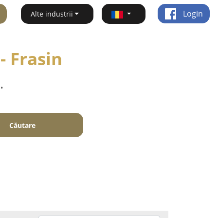
Login
Alte industrii
- Frasin
.
Căutare