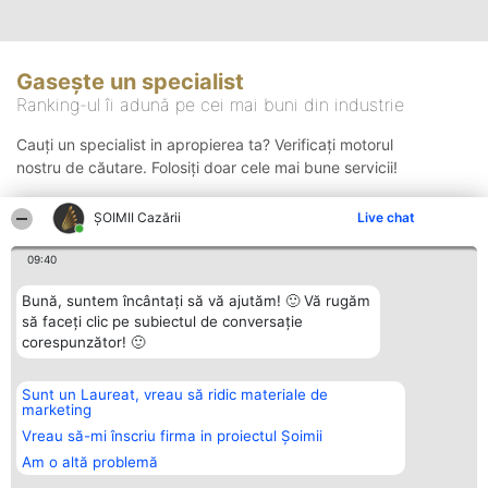
Gasește un specialist
Ranking-ul îi adună pe cei mai buni din industrie
Cauți un specialist in apropierea ta? Verificați motorul
nostru de căutare. Folosiți doar cele mai bune servicii!
ȘOIMII Cazării
Live chat
Căutare
09:40
Bună, suntem încântați să vă ajutăm! 🙂 Vă rugăm
să faceți clic pe subiectul de conversație
corespunzător! 🙂
Sunt un Laureat, vreau să ridic materiale de
Organizator Ranking
Plebiscyt
Contact
marketing
BRIGHT SOLUTIONS BR SRL
Câștigătorii
Contact
Aleea Timisul De Sus 2 Bl. A30
Lista Tuturor
Vreau să-mi înscriu firma in proiectul Șoimii
Sc. A Et. 4 Ap. 13 Cod 061952
Laureaților
Am o altă problemă
București
Reguli
CUI 36737675
Statut