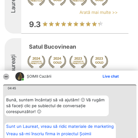
Laureați
Arată mai multe >>
9.3
Satul Bucovinean
Laureați
Arată mai multe >>
ȘOIMII Cazării
Live chat
9.6
04:45
Bună, suntem încântați să vă ajutăm! 🙂 Vă rugăm
să faceți clic pe subiectul de conversație
Organizator Ranking
Plebiscyt
Contact
corespunzător! 🙂
BRIGHT SOLUTIONS BR SRL
Câștigătorii
Contact
Aleea Timisul De Sus 2 Bl. A30
Lista Tuturor
Sc. A Et. 4 Ap. 13 Cod 061952
Laureaților
Sunt un Laureat, vreau să ridic materiale de marketing
București
Reguli
CUI 36737675
Statut
Vreau să-mi înscriu firma in proiectul Șoimii
tel: +40 770 990 492
Politica de