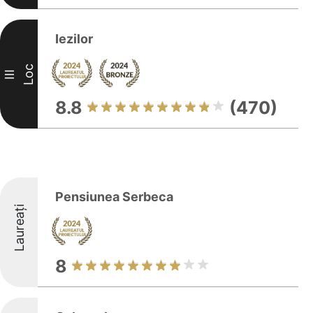
Iezilor
Loc
III
8.8
(470)
Pensiunea Serbeca
Laureați
8