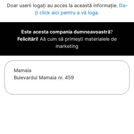
Doar userii logați au acces la această informație.
Da-
ți click aici pentru a vă loga.
Este acesta compania dumneavoastră
?
Felicitări!
Aă cum să primești materialele de
marketing
Mamaia
Bulevardul Mamaia nr. 459