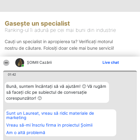
Gasește un specialist
Ranking-ul îi adună pe cei mai buni din industrie
Cauți un specialist in apropierea ta? Verificați motorul
nostru de căutare. Folosiți doar cele mai bune servicii!
ȘOIMII Cazării
Live chat
Căutare
01:42
Bună, suntem încântați să vă ajutăm! 🙂 Vă rugăm
să faceți clic pe subiectul de conversație
corespunzător! 🙂
Sunt un Laureat, vreau să ridic materiale de
Organizator Ranking
Plebiscyt
Contact
marketing
BRIGHT SOLUTIONS BR SRL
Câștigătorii
Contact
Aleea Timisul De Sus 2 Bl. A30
Lista Tuturor
Vreau să-mi înscriu firma in proiectul Șoimii
Sc. A Et. 4 Ap. 13 Cod 061952
Laureaților
Am o altă problemă
București
Reguli
CUI 36737675
Statut