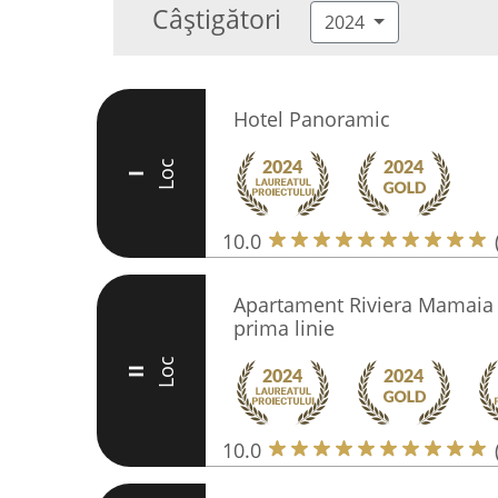
Câștigători
2024
Hotel Panoramic
Loc
I
10.0
Apartament Riviera Mamaia 
prima linie
Loc
II
10.0