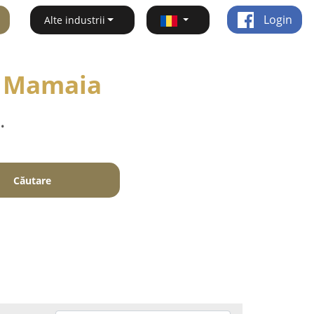
Login
Alte industrii
- Mamaia
.
Căutare