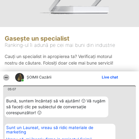
Gasește un specialist
Ranking-ul îi adună pe cei mai buni din industrie
Cauți un specialist in apropierea ta? Verificați motorul
nostru de căutare. Folosiți doar cele mai bune servicii!
ȘOIMII Cazării
Live chat
Căutare
05:07
Bună, suntem încântați să vă ajutăm! 🙂 Vă rugăm
să faceți clic pe subiectul de conversație
corespunzător! 🙂
Sunt un Laureat, vreau să ridic materiale de
Organizator Ranking
Plebiscyt
Contact
marketing
BRIGHT SOLUTIONS BR SRL
Câștigătorii
Contact
Aleea Timisul De Sus 2 Bl. A30
Lista Tuturor