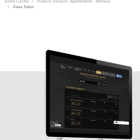
Șoimii Cazării
Hoteluri, Pensiuni, Apartamente - Mamaia
Casa Tudor