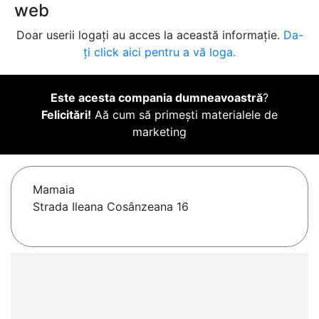
web
Doar userii logați au acces la această informație.
Da-
ți click aici pentru a vă loga.
Este acesta compania dumneavoastră
?
Felicitări!
Aă cum să primești materialele de
marketing
Mamaia
Strada Ileana Cosânzeana 16