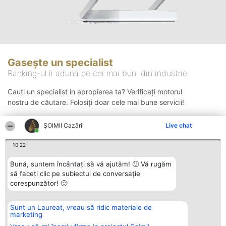
Gasește un specialist
Ranking-ul îi adună pe cei mai buni din industrie
Cauți un specialist in apropierea ta? Verificați motorul
nostru de căutare. Folosiți doar cele mai bune servicii!
ȘOIMII Cazării
Live chat
Căutare
10:22
Bună, suntem încântați să vă ajutăm! 🙂 Vă rugăm
să faceți clic pe subiectul de conversație
corespunzător! 🙂
Sunt un Laureat, vreau să ridic materiale de
Organizator Ranking
Plebiscyt
Contact
marketing
BRIGHT SOLUTIONS BR SRL
Câștigătorii
Contact
Aleea Timisul De Sus 2 Bl. A30
Lista Tuturor