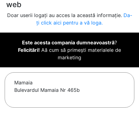
web
Doar userii logați au acces la această informație.
Da-
ți click aici pentru a vă loga.
Este acesta compania dumneavoastră
?
Felicitări!
Aă cum să primești materialele de
marketing
Mamaia
Bulevardul Mamaia Nr 465b