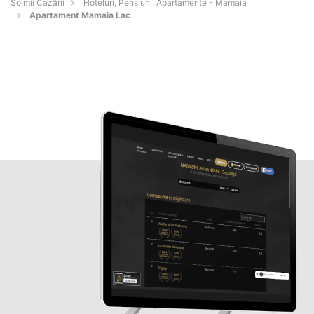
Șoimii Cazării
Hoteluri, Pensiuni, Apartamente - Mamaia
Apartament Mamaia Lac