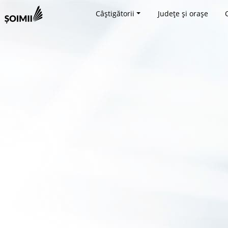
Câștigătorii
Județe și orașe