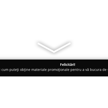
Felicitări!
ți cum puteți obține materiale promoționale pentru a vă bucura d
 Constanţa
Apartament Centru Ibis