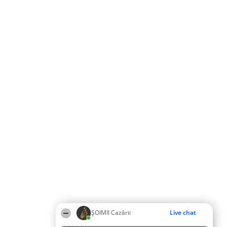
ȘOIMII Cazării
Live chat
07:29