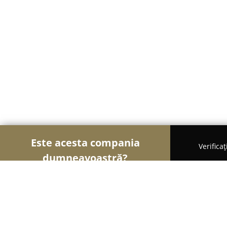
Este acesta compania
Verifica
dumneavoastră?
Șoimii Cazării
Hoteluri, Pensiuni, Apartamente -
Apartament Centru Ibis