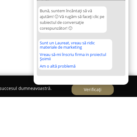
Bună, suntem încântați să vă
ajutăm! 🙂 Vă rugăm să faceți clic pe
subiectul de conversație
corespunzător! 🙂
Sunt un Laureat, vreau să ridic
materiale de marketing
Vreau să-mi înscriu firma in proiectul
Șoimii
Am o altă problemă
e succesul dumneavoastră.
Verificați