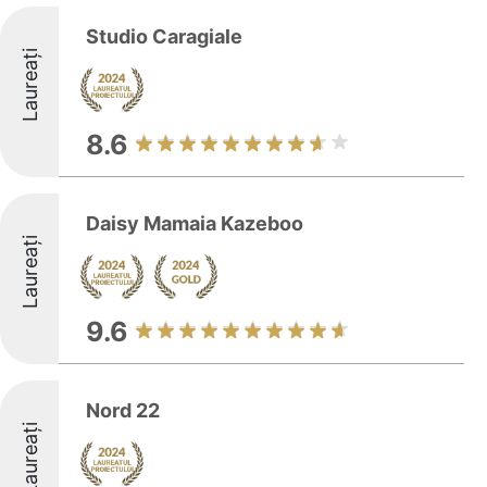
Studio Caragiale
Laureați
8.6
Daisy Mamaia Kazeboo
Laureați
9.6
Nord 22
Laureați