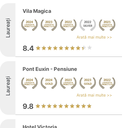
Vila Magica
Laureați
Arată mai multe >>
8.4
Pont Euxin - Pensiune
Laureați
Arată mai multe >>
9.8
Hotel Victoria