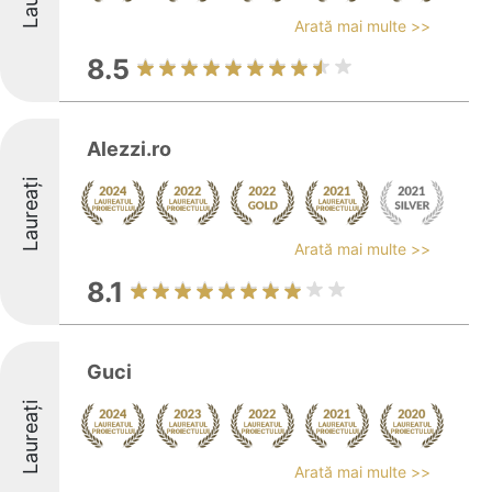
Arată mai multe >>
8.5
Alezzi.ro
Laureați
Arată mai multe >>
8.1
Guci
Laureați
Arată mai multe >>