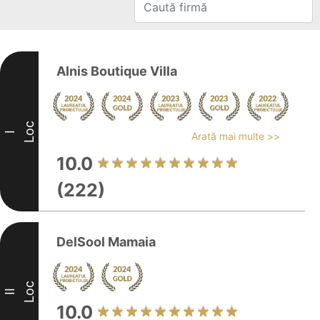
Alnis Boutique Villa
Loc
I
Arată mai multe >>
10.0
(222)
DelSool Mamaia
Loc
II
10.0