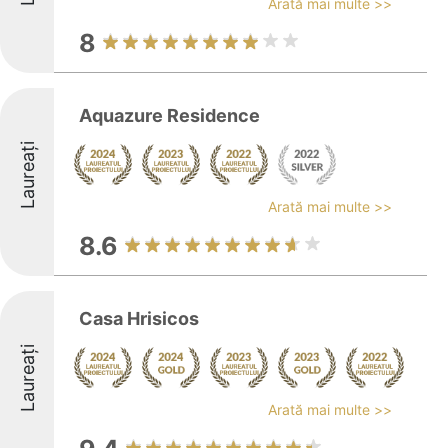
Arată mai multe >>
8
Aquazure Residence
Laureați
Arată mai multe >>
8.6
Casa Hrisicos
Laureați
Arată mai multe >>