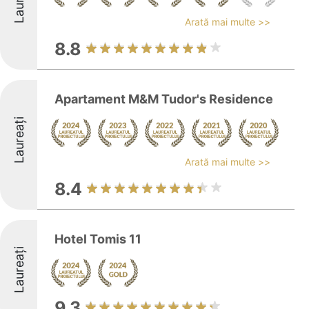
Laureați
Arată mai multe >>
8.8
Apartament M&M Tudor's Residence
Laureați
Arată mai multe >>
8.4
Hotel Tomis 11
Laureați
9.3