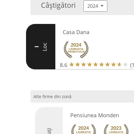
Câștigători
2024
Casa Dana
Loc
I
8.6
(
Alte firme din zonă
Pensiunea Monden