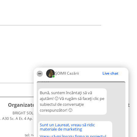
ȘOIMII Cazării
Live chat
11:17
Bună, suntem încântați să vă
ajutăm! 🙂 Vă rugăm să faceți clic pe
Organizator Ranking
subiectul de conversație
Plebiscyt
Contact
corespunzător! 🙂
BRIGHT SOLUTIONS BR SRL
Câștigătorii
Contact
. A30 Sc. A Et. 4 Ap. 13 Cod 061952
Lista
București
Tuturor
Sunt un Laureat, vreau să ridic
materiale de marketing
CUI 36737675
Laureaților
tel: +40 770 990 492
Reguli
Vreau să-mi înscriu firma in proiectul