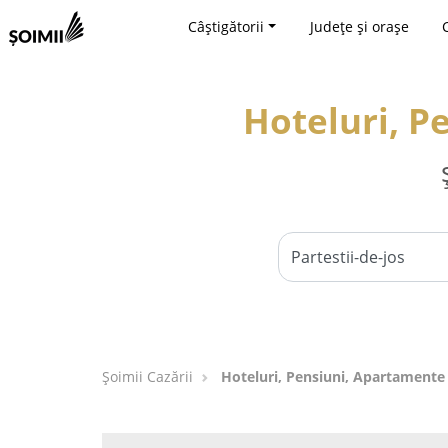
Câștigătorii
Județe și orașe
Hoteluri, P
Șoimii Cazării
Hoteluri, Pensiuni, Apartamente -