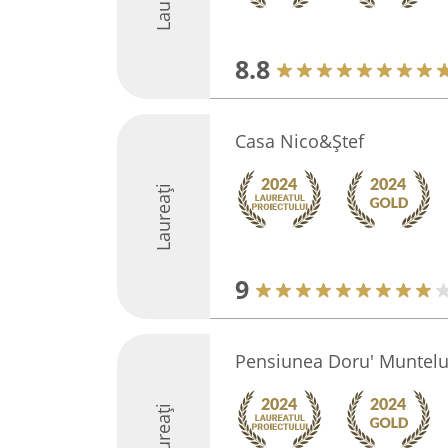
8.8
Casa Nico&Ştef
Laureați
9
Pensiunea Doru' Muntelu
Laureați