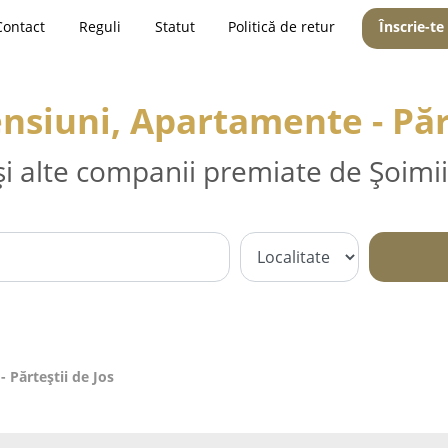
Contact
Reguli
Statut
Politică de retur
Înscrie-te
ensiuni, Apartamente - Părt
și alte companii premiate de Șoimii
 Părteştii de Jos