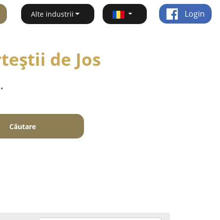
Login
Alte industrii
eştii de Jos
.
Căutare