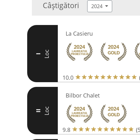
Câștigători
2024
La Casieru
Loc
I
10.0
Bilbor Chalet
Loc
II
9.8
(