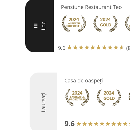
Pensiune Restaurant Teo
Loc
III
9.6
(
Casa de oaspeți
Laureați
9.6