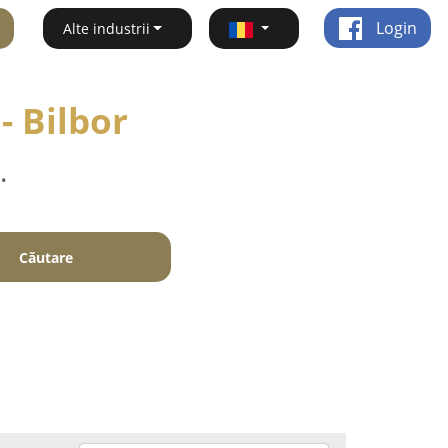
Login
Alte industrii
- Bilbor
.
Căutare