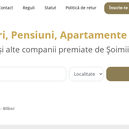
Contact
Reguli
Statut
Politică de retur
Înscrie-te
i, Pensiuni, Apartamente 
și alte companii premiate de Șoimii
- Bilbor