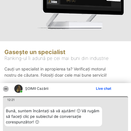
Gasește un specialist
Ranking-ul îi adună pe cei mai buni din industrie
Cauți un specialist in apropierea ta? Verificați motorul
nostru de căutare. Folosiți doar cele mai bune servicii!
ȘOIMII Cazării
Live chat
Căutare
12:21
Bună, suntem încântați să vă ajutăm! 🙂 Vă rugăm
să faceți clic pe subiectul de conversație
corespunzător! 🙂