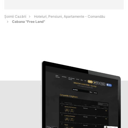
Șoimii Cazării
Hoteluri, Pensiuni, Apartamente - Comandău
Cabana "Free Land"