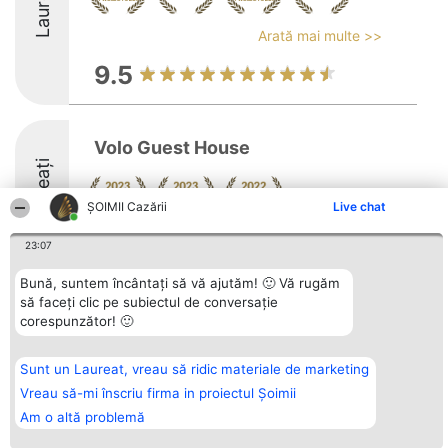
Laureați
Arată mai multe >>
9.5
Volo Guest House
Laureați
ȘOIMII Cazării
Live chat
23:07
Bună, suntem încântați să vă ajutăm! 🙂 Vă rugăm
să faceți clic pe subiectul de conversație
Organizator Ranking
Plebiscyt
Contact
corespunzător! 🙂
BRIGHT SOLUTIONS BR SRL
Câștigătorii
Contact
Aleea Timisul De Sus 2 Bl. A30
Lista Tuturor
Sc. A Et. 4 Ap. 13 Cod 061952
Laureaților
Sunt un Laureat, vreau să ridic materiale de marketing
București
Reguli
CUI 36737675
Vreau să-mi înscriu firma in proiectul Șoimii
Statut
tel: +40 770 990 492
Politica de
Am o altă problemă
confidențialitate