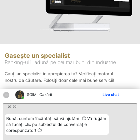
Gasește un specialist
Ranking-ul îi adună pe cei mai buni din industrie
Cauți un specialist in apropierea ta? Verificați motorul
nostru de căutare. Folosiți doar cele mai bune servicii!
ȘOIMII Cazării
Live chat
Căutare
07:20
Bună, suntem încântați să vă ajutăm! 🙂 Vă rugăm
să faceți clic pe subiectul de conversație
corespunzător! 🙂