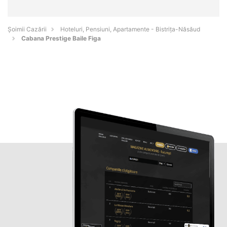
Șoimii Cazării
Hoteluri, Pensiuni, Apartamente - Bistriţa-Năsăud
Cabana Prestige Baile Figa