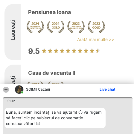
Pensiunea Ioana
Laureați
Arată mai multe >>
9.5
Casa de vacanta II
Laureați
ȘOIMII Cazării
Live chat
8.3
01:12
Bună, suntem încântați să vă ajutăm! 🙂 Vă rugăm
să faceți clic pe subiectul de conversație
Organizator Ranking
corespunzător! 🙂
Plebiscyt
Contact
BRIGHT SOLUTIONS BR SRL
Câștigătorii
Contact
Aleea Timisul De Sus 2 Bl. A30
Lista Tuturor