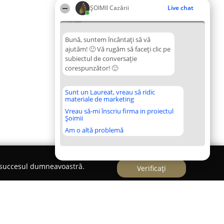
ȘOIMII Cazării
Live chat
17:08
Bună, suntem încântați să vă
ajutăm! 🙂 Vă rugăm să faceți clic pe
subiectul de conversație
corespunzător! 🙂
Sunt un Laureat, vreau să ridic
materiale de marketing
Vreau să-mi înscriu firma in proiectul
Șoimii
Am o altă problemă
e succesul dumneavoastră.
Verificați