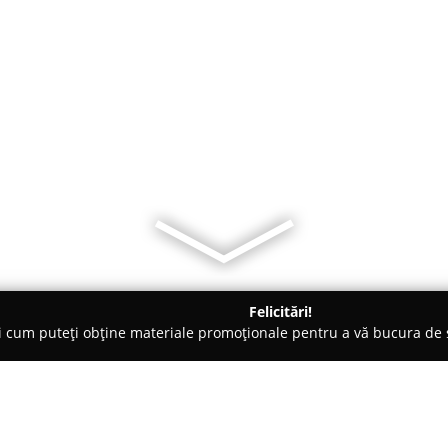
Felicitări!
ți cum puteți obține materiale promoționale pentru a vă bucura d
 Zalău
Pensiunea La Vasile