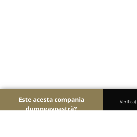
Este acesta compania
Verifica
dumneavoastră?
Șoimii Cazării
Hoteluri, Pensiuni, Apartamente -