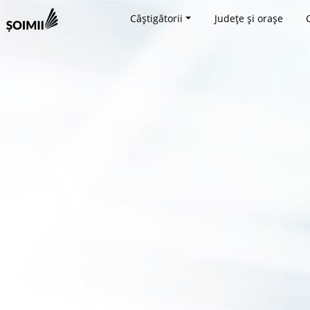
Câștigătorii
Județe și orașe