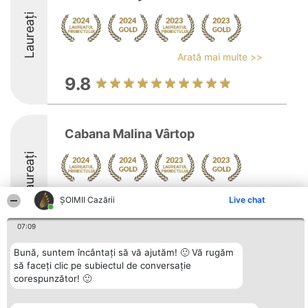
Laureați
Arată mai multe >>
9.8
Cabana Malina Vârtop
Laureați
Arată mai multe >>
ȘOIMII Cazării
Live chat
9.7
07:09
Bună, suntem încântați să vă ajutăm! 🙂 Vă rugăm
să faceți clic pe subiectul de conversație
Organizator Ranking
Plebiscyt
Contact
corespunzător! 🙂
BRIGHT SOLUTIONS BR SRL
Câștigătorii
Contact
Aleea Timisul De Sus 2 Bl. A30
Lista Tuturor
Sc. A Et. 4 Ap. 13 Cod 061952
Laureaților