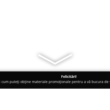
Felicitări!
ți cum puteți obține materiale promoționale pentru a vă bucura d
 Baia Sprie
Pensiunea Madlene