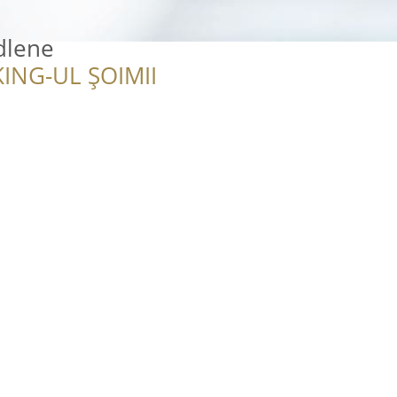
dlene
ING-UL ȘOIMII