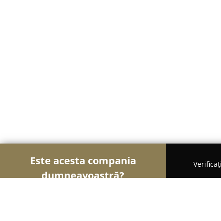
Este acesta compania
Verifica
dumneavoastră?
Șoimii Cazării
Hoteluri, Pensiuni, Apartamente -