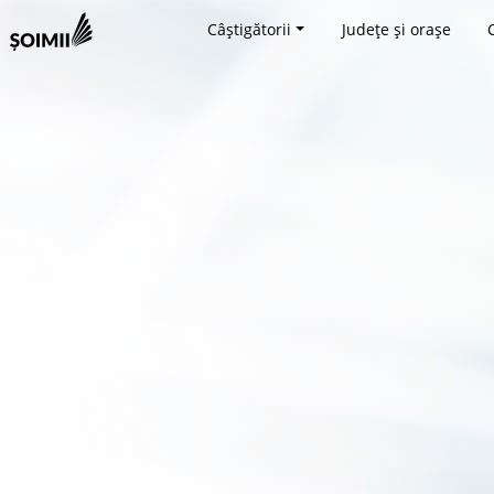
Câștigătorii
Județe și orașe