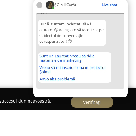
ȘOIMII Cazării
Live chat
20:47
Bună, suntem încântați să vă
ajutăm! 🙂 Vă rugăm să faceți clic pe
subiectul de conversație
corespunzător! 🙂
Sunt un Laureat, vreau să ridic
materiale de marketing
Vreau să-mi înscriu firma in proiectul
Șoimii
Am o altă problemă
e succesul dumneavoastră.
Verificați