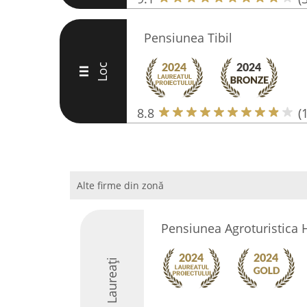
Pensiunea Tibil
Loc
III
8.8
(
Alte firme din zonă
Pensiunea Agroturistica
Laureați