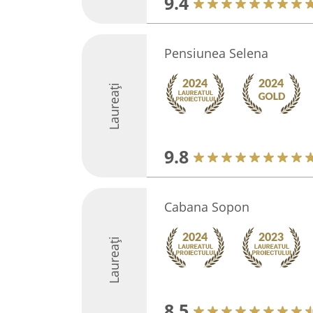
9.4
Pensiunea Selena
Laureați
9.8
Cabana Sopon
Laureați
8.5