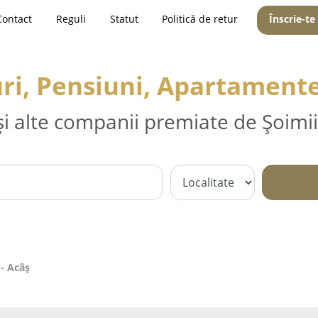
Contact
Reguli
Statut
Politică de retur
Înscrie-te
ri, Pensiuni, Apartamente
și alte companii premiate de Șoimii
- Acâş