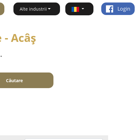
Login
Alte industrii
 - Acâş
.
Căutare