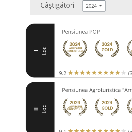
Câștigători
2024
Pensiunea POP
Loc
I
9.2
(
Pensiunea Agroturistica "Ar
Loc
II
9.1
(