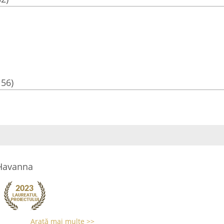
156)
 Havanna
Arată mai multe >>