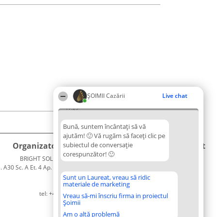
ȘOIMII Cazării
Live chat
17:29
Bună, suntem încântați să vă
ajutăm! 🙂 Vă rugăm să faceți clic pe
Organizator Ranking
subiectul de conversație
Plebiscyt
Contact
corespunzător! 🙂
BRIGHT SOLUTIONS BR SRL
Câștigătorii
Contact
. A30 Sc. A Et. 4 Ap. 13 Cod 061952
Lista
București
Tuturor
Sunt un Laureat, vreau să ridic
materiale de marketing
CUI 36737675
Laureaților
tel: +40 770 990 492
Reguli
Vreau să-mi înscriu firma in proiectul
Șoimii
Statut
Politica de
Am o altă problemă