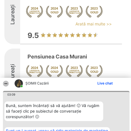
Laureați
Arată mai multe >>
9.5
Pensiunea Casa Murani
Laureați
Arată mai multe >>
ȘOIMII Cazării
Live chat
9.9
03:09
Bună, suntem încântați să vă ajutăm! 🙂 Vă rugăm
să faceți clic pe subiectul de conversație
Organizator Ranking
Plebiscyt
Contact
corespunzător! 🙂
BRIGHT SOLUTIONS BR SRL
Câștigătorii
Contact
Aleea Timisul De Sus 2 Bl. A30
Lista Tuturor
Sc. A Et. 4 Ap. 13 Cod 061952
Laureaților
Sunt un Laureat, vreau să ridic materiale de marketing