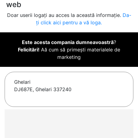
web
Doar userii logați au acces la această informație.
Da-
ți click aici pentru a vă loga.
Este acesta compania dumneavoastră
?
Felicitări!
Aă cum să primești materialele de
marketing
Ghelari
DJ687E, Ghelari 337240