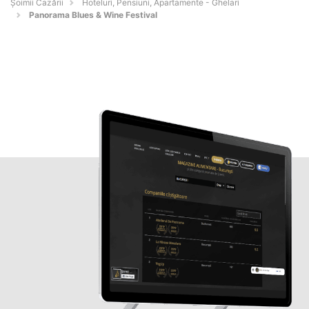
Șoimii Cazării
Hoteluri, Pensiuni, Apartamente - Ghelari
Panorama Blues & Wine Festival