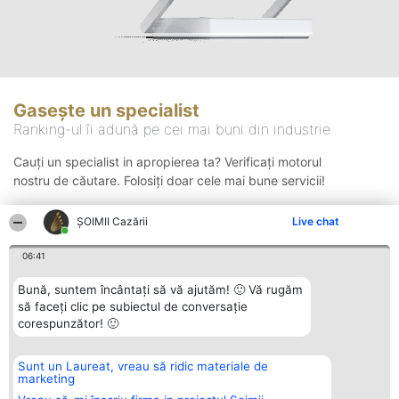
Gasește un specialist
Ranking-ul îi adună pe cei mai buni din industrie
Cauți un specialist in apropierea ta? Verificați motorul
nostru de căutare. Folosiți doar cele mai bune servicii!
ȘOIMII Cazării
Live chat
Căutare
06:41
Bună, suntem încântați să vă ajutăm! 🙂 Vă rugăm
să faceți clic pe subiectul de conversație
corespunzător! 🙂
Sunt un Laureat, vreau să ridic materiale de
Organizator Ranking
Plebiscyt
Contact
marketing
BRIGHT SOLUTIONS BR SRL
Câștigătorii
Contact
Aleea Timisul De Sus 2 Bl. A30
Lista Tuturor