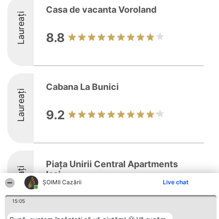
Casa de vacanta Voroland
Laureați
8.8
Cabana La Bunici
Laureați
9.2
Piața Unirii Central Apartments
Laureați
Iași
ȘOIMII Cazării
Live chat
9.6
15:05