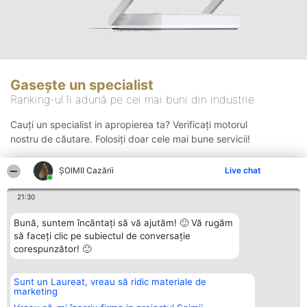
Gasește un specialist
Ranking-ul îi adună pe cei mai buni din industrie
Cauți un specialist in apropierea ta? Verificați motorul
nostru de căutare. Folosiți doar cele mai bune servicii!
ȘOIMII Cazării
Live chat
Căutare
21:30
Bună, suntem încântați să vă ajutăm! 🙂 Vă rugăm
să faceți clic pe subiectul de conversație
corespunzător! 🙂
Sunt un Laureat, vreau să ridic materiale de
Organizator Ranking
Plebiscyt
Contact
marketing
BRIGHT SOLUTIONS BR SRL
Câștigătorii
Contact
Aleea Timisul De Sus 2 Bl. A30
Lista Tuturor