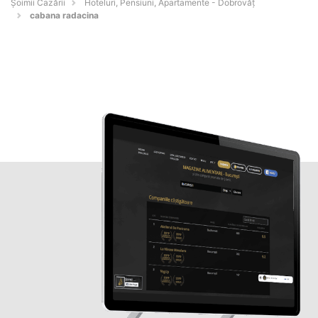
Șoimii Cazării
Hoteluri, Pensiuni, Apartamente - Dobrovăţ
cabana radacina