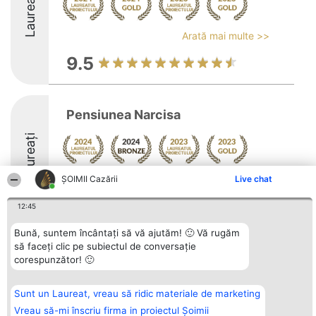
Laureați
Arată mai multe >>
9.5
Pensiunea Narcisa
Laureați
Arată mai multe >>
ȘOIMII Cazării
Live chat
8.8
12:45
Bună, suntem încântați să vă ajutăm! 🙂 Vă rugăm
să faceți clic pe subiectul de conversație
Organizator Ranking
Plebiscyt
Contact
corespunzător! 🙂
BRIGHT SOLUTIONS BR SRL
Câștigătorii
Contact
Aleea Timisul De Sus 2 Bl. A30
Lista Tuturor
Sc. A Et. 4 Ap. 13 Cod 061952
Laureaților
Sunt un Laureat, vreau să ridic materiale de marketing
București
Reguli
CUI 36737675
Statut
Vreau să-mi înscriu firma in proiectul Șoimii