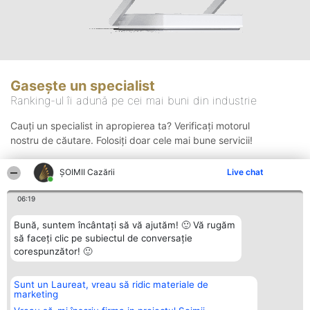
Gasește un specialist
Ranking-ul îi adună pe cei mai buni din industrie
Cauți un specialist in apropierea ta? Verificați motorul
nostru de căutare. Folosiți doar cele mai bune servicii!
ȘOIMII Cazării
Live chat
Căutare
06:19
Bună, suntem încântați să vă ajutăm! 🙂 Vă rugăm
să faceți clic pe subiectul de conversație
corespunzător! 🙂
Sunt un Laureat, vreau să ridic materiale de
Organizator Ranking
Plebiscyt
Contact
marketing
BRIGHT SOLUTIONS BR SRL
Câștigătorii
Contact
Aleea Timisul De Sus 2 Bl. A30
Lista Tuturor