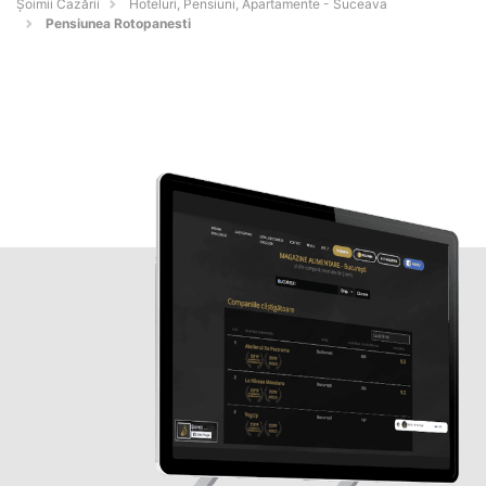
Șoimii Cazării
Hoteluri, Pensiuni, Apartamente - Suceava
Pensiunea Rotopanesti