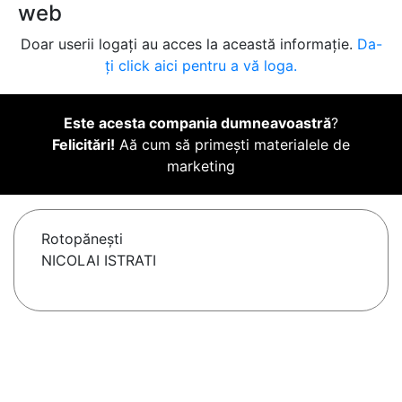
web
Doar userii logați au acces la această informație.
Da-
ți click aici pentru a vă loga.
Este acesta compania dumneavoastră
?
Felicitări!
Aă cum să primești materialele de
marketing
Rotopăneşti
NICOLAI ISTRATI