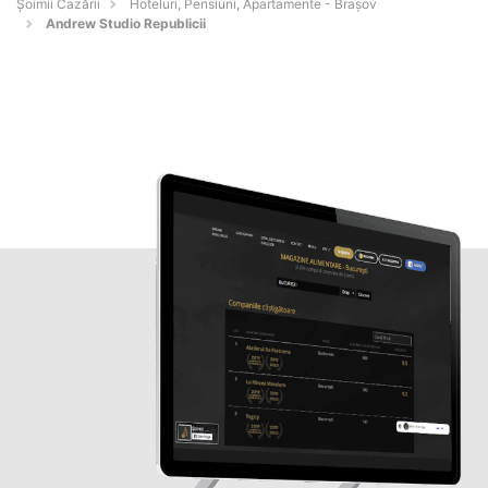
Șoimii Cazării
Hoteluri, Pensiuni, Apartamente - Braşov
Andrew Studio Republicii