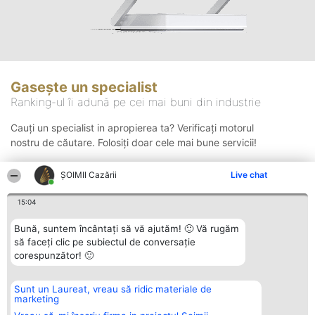
Gasește un specialist
Ranking-ul îi adună pe cei mai buni din industrie
Cauți un specialist in apropierea ta? Verificați motorul
nostru de căutare. Folosiți doar cele mai bune servicii!
ȘOIMII Cazării
Live chat
Căutare
15:04
Bună, suntem încântați să vă ajutăm! 🙂 Vă rugăm
să faceți clic pe subiectul de conversație
corespunzător! 🙂
Sunt un Laureat, vreau să ridic materiale de
Organizator Ranking
Plebiscyt
Contact
marketing
BRIGHT SOLUTIONS BR SRL
Câștigătorii
Contact
Aleea Timisul De Sus 2 Bl. A30
Lista Tuturor