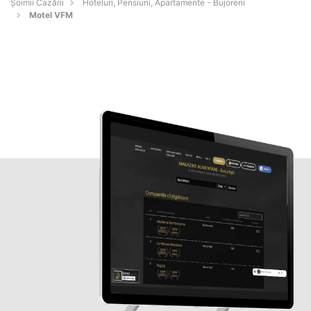
Șoimii Cazării
Hoteluri, Pensiuni, Apartamente - Bujoreni
Motel VFM