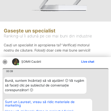
Gasește un specialist
Ranking-ul îi adună pe cei mai buni din industrie
Cauți un specialist in apropierea ta? Verificați motorul
nostru de căutare. Folosiți doar cele mai bune servicii!
ȘOIMII Cazării
Live chat
Căutare
00:39
Bună, suntem încântați să vă ajutăm! 🙂 Vă rugăm
să faceți clic pe subiectul de conversație
corespunzător! 🙂
Sunt un Laureat, vreau să ridic materiale de
Organizator Ranking
Plebiscyt
Contact
marketing
BRIGHT SOLUTIONS BR SRL
Câștigătorii
Contact
Aleea Timisul De Sus 2 Bl. A30
Lista Tuturor