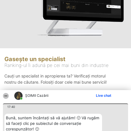
Gasește un specialist
Ranking-ul îi adună pe cei mai buni din industrie
Cauți un specialist in apropierea ta? Verificați motorul
nostru de căutare. Folosiți doar cele mai bune servicii!
ȘOIMII Cazării
Live chat
Căutare
17:40
Bună, suntem încântați să vă ajutăm! 🙂 Vă rugăm
să faceți clic pe subiectul de conversație
corespunzător! 🙂