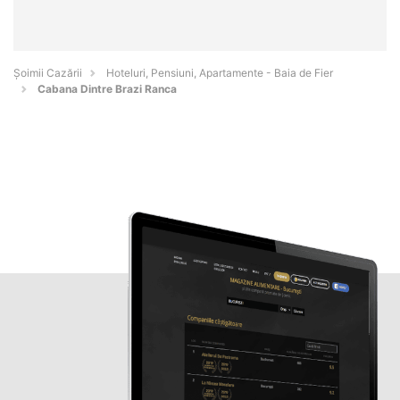
Șoimii Cazării
Hoteluri, Pensiuni, Apartamente - Baia de Fier
Cabana Dintre Brazi Ranca