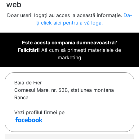
web
Doar userii logați au acces la această informație.
Da-
ți click aici pentru a vă loga.
Este acesta compania dumneavoastră
?
Felicitări!
Aă cum să primești materialele de
marketing
Baia de Fier
Cornesul Mare, nr. 53B, statiunea montana
Ranca
Vezi profilul firmei pe