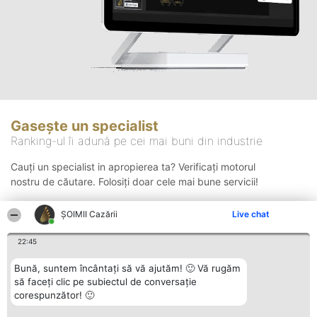
Gasește un specialist
Ranking-ul îi adună pe cei mai buni din industrie
Cauți un specialist in apropierea ta? Verificați motorul
nostru de căutare. Folosiți doar cele mai bune servicii!
ȘOIMII Cazării
Live chat
Căutare
22:45
Bună, suntem încântați să vă ajutăm! 🙂 Vă rugăm
să faceți clic pe subiectul de conversație
corespunzător! 🙂