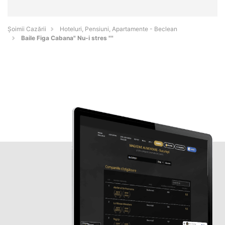
Șoimii Cazării
Hoteluri, Pensiuni, Apartamente - Beclean
Baile Figa Cabana" Nu-i stres ""