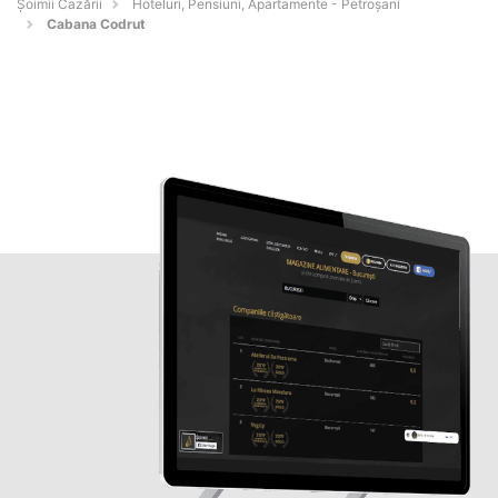
Șoimii Cazării
Hoteluri, Pensiuni, Apartamente - Petroşani
Cabana Codrut