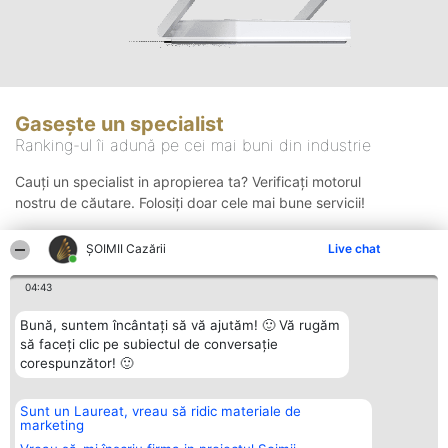
Gasește un specialist
Ranking-ul îi adună pe cei mai buni din industrie
Cauți un specialist in apropierea ta? Verificați motorul
nostru de căutare. Folosiți doar cele mai bune servicii!
ȘOIMII Cazării
Live chat
Căutare
04:43
Bună, suntem încântați să vă ajutăm! 🙂 Vă rugăm
să faceți clic pe subiectul de conversație
corespunzător! 🙂
Sunt un Laureat, vreau să ridic materiale de
Organizator Ranking
Plebiscyt
Contact
marketing
BRIGHT SOLUTIONS BR SRL
Câștigătorii
Contact
Aleea Timisul De Sus 2 Bl. A30
Lista Tuturor