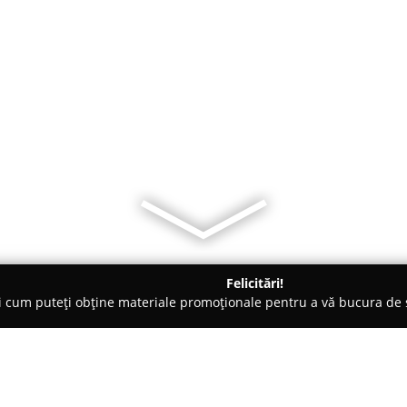
Felicitări!
ți cum puteți obține materiale promoționale pentru a vă bucura d
- Covasna
Cabana Bodvaj