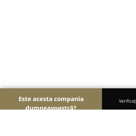
Este acesta compania
Verifica
dumneavoastră?
Șoimii Cazării
Hoteluri, Pensiuni, Apartamente 