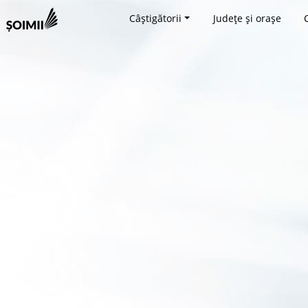
Câștigătorii
Județe și orașe