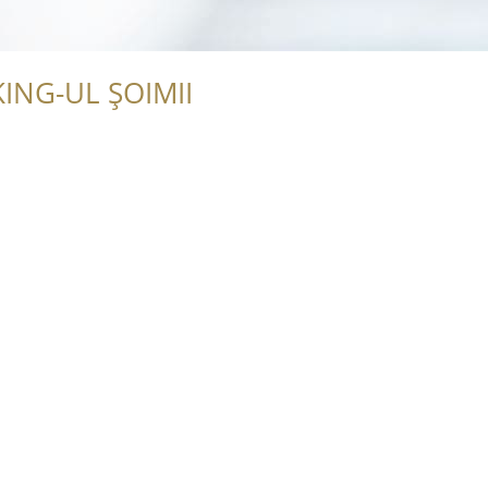
j
ING-UL ȘOIMII