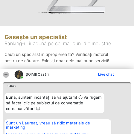
Gasește un specialist
Ranking-ul îi adună pe cei mai buni din industrie
Cauți un specialist in apropierea ta? Verificați motorul
nostru de căutare. Folosiți doar cele mai bune servicii!
ȘOIMII Cazării
Live chat
Căutare
04:48
Bună, suntem încântați să vă ajutăm! 🙂 Vă rugăm
să faceți clic pe subiectul de conversație
corespunzător! 🙂
Sunt un Laureat, vreau să ridic materiale de
Organizator Ranking
Plebiscyt
Contact
marketing
BRIGHT SOLUTIONS BR SRL
Câștigătorii
Contact
Aleea Timisul De Sus 2 Bl. A30
Lista Tuturor