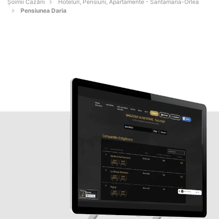
Șoimii Cazării
Hoteluri, Pensiuni, Apartamente - Santamaria-Orlea
Pensiunea Daria