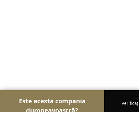
Este acesta compania
Verifica
dumneavoastră?
Șoimii Cazării
Hoteluri, Pensiuni, Apartamente -