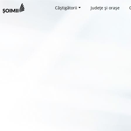
Câștigătorii
Județe și orașe