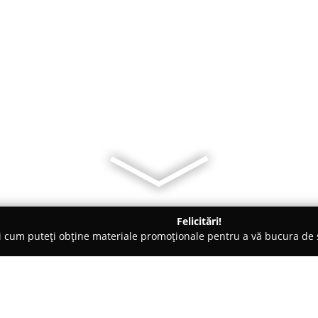
Felicitări!
ți cum puteți obține materiale promoționale pentru a vă bucura d
 Braşov
Centrum House Hostel