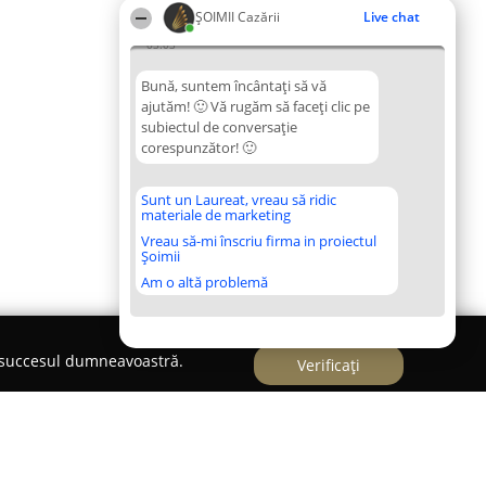
ȘOIMII Cazării
Live chat
03:03
Bună, suntem încântați să vă
ajutăm! 🙂 Vă rugăm să faceți clic pe
subiectul de conversație
corespunzător! 🙂
Sunt un Laureat, vreau să ridic
materiale de marketing
Vreau să-mi înscriu firma in proiectul
Șoimii
Am o altă problemă
e succesul dumneavoastră.
Verificați