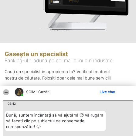
Gasește un specialist
Ranking-ul îi adună pe cei mai buni din industrie
Cauți un specialist in apropierea ta? Verificați motorul
nostru de căutare. Folosiți doar cele mai bune servicii!
ȘOIMII Cazării
Live chat
Căutare
02:42
Bună, suntem încântați să vă ajutăm! 🙂 Vă rugăm
să faceți clic pe subiectul de conversație
corespunzător! 🙂