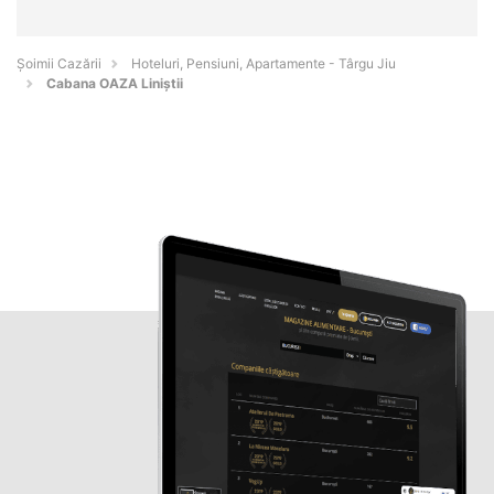
Șoimii Cazării
Hoteluri, Pensiuni, Apartamente - Târgu Jiu
Cabana OAZA Liniştii