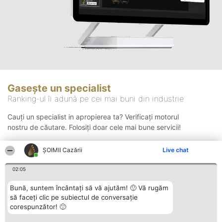
Gasește un specialist
Ranking-ul îi adună pe cei mai buni din industrie
Cauți un specialist in apropierea ta? Verificați motorul
nostru de căutare. Folosiți doar cele mai bune servicii!
ȘOIMII Cazării
Live chat
Căutare
02:05
Bună, suntem încântați să vă ajutăm! 🙂 Vă rugăm
să faceți clic pe subiectul de conversație
corespunzător! 🙂