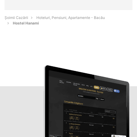
Șoimii Cazării
Hoteluri, Pensiuni, Apartamente - Bacău
Hostel Hanami