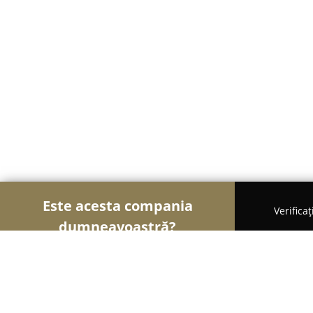
Este acesta compania
Verifica
dumneavoastră?
Șoimii Cazării
Hoteluri, Pensiuni, Apartamente -