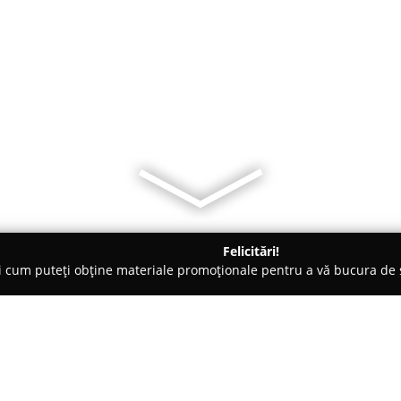
Felicitări!
ți cum puteți obține materiale promoționale pentru a vă bucura d
 Novaci
Cabana si Restaurantul Sohodol Ranca