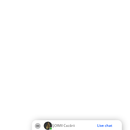
ȘOIMII Cazării
Live chat