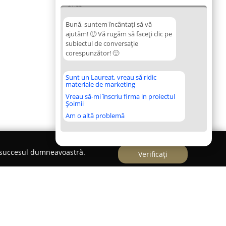
21:44
Bună, suntem încântați să vă
ajutăm! 🙂 Vă rugăm să faceți clic pe
subiectul de conversație
corespunzător! 🙂
Sunt un Laureat, vreau să ridic
materiale de marketing
Vreau să-mi înscriu firma in proiectul
Șoimii
Am o altă problemă
e succesul dumneavoastră.
Verificați