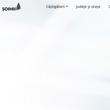
Câștigătorii
Județe și orașe