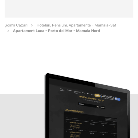
Șoimii Cazării
Hoteluri, Pensiuni, Apartamente - Mamaia-Sat
Apartament Luca - Porto del Mar - Mamaia Nord