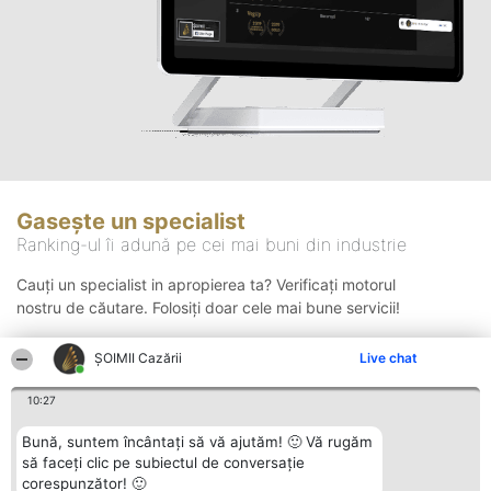
Gasește un specialist
Ranking-ul îi adună pe cei mai buni din industrie
Cauți un specialist in apropierea ta? Verificați motorul
nostru de căutare. Folosiți doar cele mai bune servicii!
ȘOIMII Cazării
Live chat
Căutare
10:27
Bună, suntem încântați să vă ajutăm! 🙂 Vă rugăm
să faceți clic pe subiectul de conversație
corespunzător! 🙂