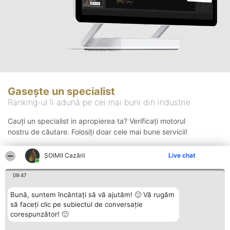
Gasește un specialist
Ranking-ul îi adună pe cei mai buni din industrie
Cauți un specialist in apropierea ta? Verificați motorul
nostru de căutare. Folosiți doar cele mai bune servicii!
ȘOIMII Cazării
Live chat
Căutare
09:47
Bună, suntem încântați să vă ajutăm! 🙂 Vă rugăm
să faceți clic pe subiectul de conversație
corespunzător! 🙂