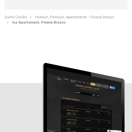
Șoimii Cazării
Hoteluri, Pensiuni, Apartamente - Poiana Braşov
Ica Apartament, Poiana Brasov