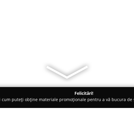
Felicitări!
ți cum puteți obține materiale promoționale pentru a vă bucura d
 Râşnov
Andaliv