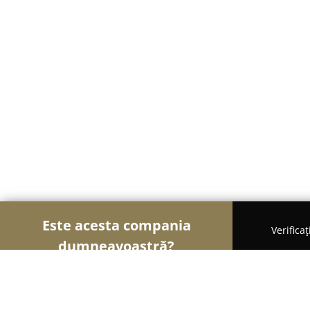
Este acesta compania
Verifica
dumneavoastră?
Șoimii Cazării
Hoteluri, Pensiuni, Apartamente -