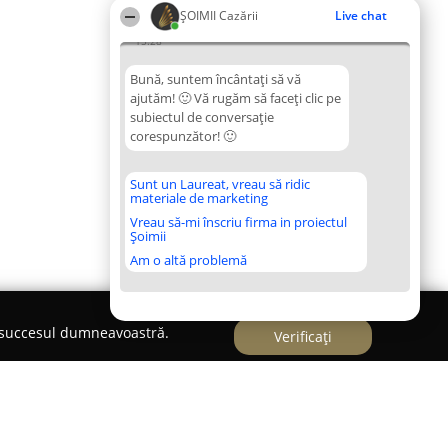
ȘOIMII Cazării
Live chat
15:28
Bună, suntem încântați să vă
ajutăm! 🙂 Vă rugăm să faceți clic pe
subiectul de conversație
corespunzător! 🙂
Sunt un Laureat, vreau să ridic
materiale de marketing
Vreau să-mi înscriu firma in proiectul
Șoimii
Am o altă problemă
e succesul dumneavoastră.
Verificați