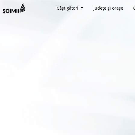
Câștigătorii
Județe și orașe