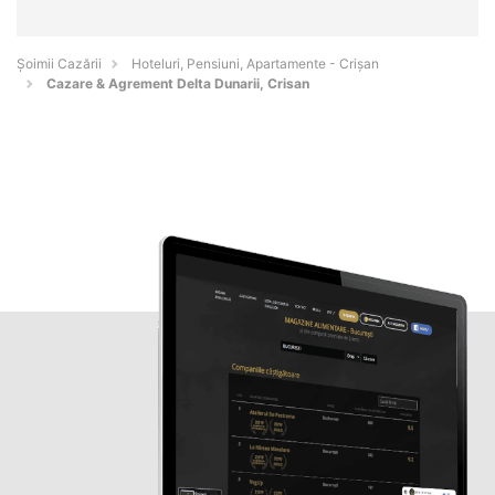
Șoimii Cazării
Hoteluri, Pensiuni, Apartamente - Crişan
Cazare & Agrement Delta Dunarii, Crisan