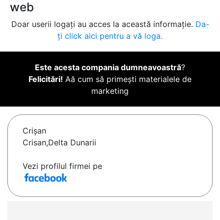
web
Doar userii logați au acces la această informație.
Da-
ți click aici pentru a vă loga.
Este acesta compania dumneavoastră
?
Felicitări!
Aă cum să primești materialele de
marketing
Crişan
Crisan,Delta Dunarii
Vezi profilul firmei pe