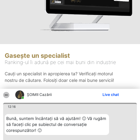
Gasește un specialist
Ranking-ul îi adună pe cei mai buni din industrie
Cauți un specialist in apropierea ta? Verificați motorul
nostru de căutare. Folosiți doar cele mai bune servicii!
ȘOIMII Cazării
Live chat
Căutare
12:16
Bună, suntem încântați să vă ajutăm! 🙂 Vă rugăm
să faceți clic pe subiectul de conversație
corespunzător! 🙂