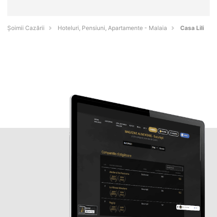
Șoimii Cazării
Hoteluri, Pensiuni, Apartamente - Malaia
Casa Lili