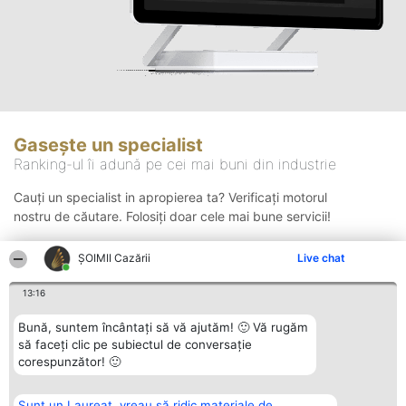
Gasește un specialist
Ranking-ul îi adună pe cei mai buni din industrie
Cauți un specialist in apropierea ta? Verificați motorul
nostru de căutare. Folosiți doar cele mai bune servicii!
ȘOIMII Cazării
Live chat
Căutare
13:16
Bună, suntem încântați să vă ajutăm! 🙂 Vă rugăm
să faceți clic pe subiectul de conversație
corespunzător! 🙂
Sunt un Laureat, vreau să ridic materiale de