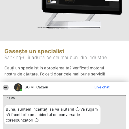
Gasește un specialist
Ranking-ul îi adună pe cei mai buni din industrie
Cauți un specialist in apropierea ta? Verificați motorul
nostru de căutare. Folosiți doar cele mai bune servicii!
ȘOIMII Cazării
Live chat
Căutare
19:00
Bună, suntem încântați să vă ajutăm! 🙂 Vă rugăm
să faceți clic pe subiectul de conversație
corespunzător! 🙂