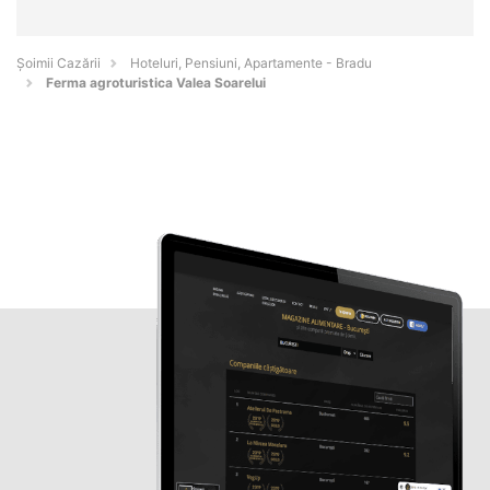
Șoimii Cazării
Hoteluri, Pensiuni, Apartamente - Bradu
Ferma agroturistica Valea Soarelui