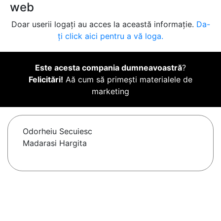
web
Doar userii logați au acces la această informație.
Da-
ți click aici pentru a vă loga.
Este acesta compania dumneavoastră
?
Felicitări!
Aă cum să primești materialele de
marketing
Odorheiu Secuiesc
Madarasi Hargita