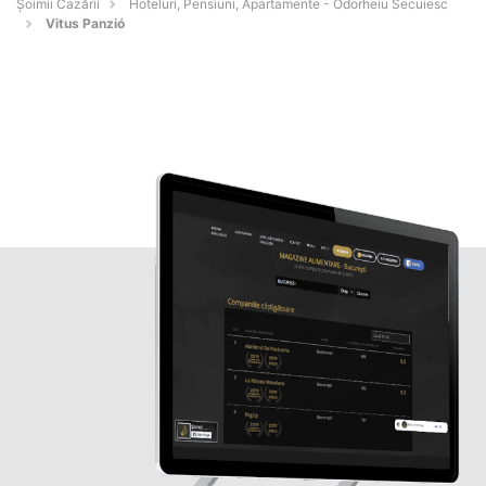
Șoimii Cazării
Hoteluri, Pensiuni, Apartamente - Odorheiu Secuiesc
Vitus Panzió