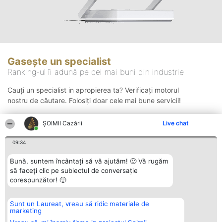
Gasește un specialist
Ranking-ul îi adună pe cei mai buni din industrie
Cauți un specialist in apropierea ta? Verificați motorul
nostru de căutare. Folosiți doar cele mai bune servicii!
ȘOIMII Cazării
Live chat
Căutare
09:34
Bună, suntem încântați să vă ajutăm! 🙂 Vă rugăm
să faceți clic pe subiectul de conversație
corespunzător! 🙂
Sunt un Laureat, vreau să ridic materiale de
Organizator Ranking
Plebiscyt
Contact
marketing
BRIGHT SOLUTIONS BR SRL
Câștigătorii
Contact
Aleea Timisul De Sus 2 Bl. A30
Lista Tuturor