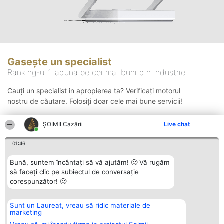
Gasește un specialist
Ranking-ul îi adună pe cei mai buni din industrie
Cauți un specialist in apropierea ta? Verificați motorul
nostru de căutare. Folosiți doar cele mai bune servicii!
ȘOIMII Cazării
Live chat
Căutare
01:46
Bună, suntem încântați să vă ajutăm! 🙂 Vă rugăm
să faceți clic pe subiectul de conversație
corespunzător! 🙂
Sunt un Laureat, vreau să ridic materiale de
Organizator Ranking
Plebiscyt
Contact
marketing
BRIGHT SOLUTIONS BR SRL
Câștigătorii
Contact
Aleea Timisul De Sus 2 Bl. A30
Lista Tuturor