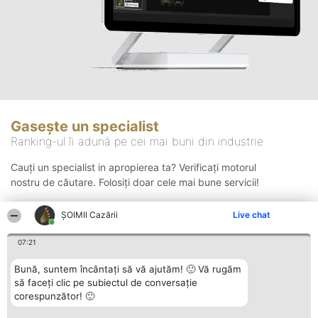
Gasește un specialist
Ranking-ul îi adună pe cei mai buni din industrie
Cauți un specialist in apropierea ta? Verificați motorul
nostru de căutare. Folosiți doar cele mai bune servicii!
ȘOIMII Cazării
Live chat
Căutare
07:21
Bună, suntem încântați să vă ajutăm! 🙂 Vă rugăm
să faceți clic pe subiectul de conversație
corespunzător! 🙂