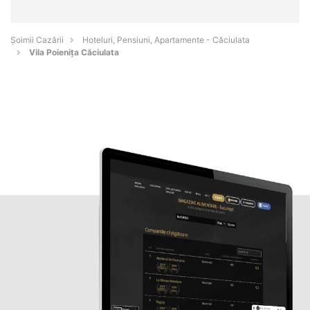
Șoimii Cazării
Hoteluri, Pensiuni, Apartamente - Căciulata
Vila Poienița Căciulata