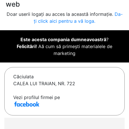
web
Doar userii logați au acces la această informație.
Da-
ți click aici pentru a vă loga.
Este acesta compania dumneavoastră
?
Felicitări!
Aă cum să primești materialele de
marketing
Căciulata
CALEA LUI TRAIAN, NR. 722
Vezi profilul firmei pe