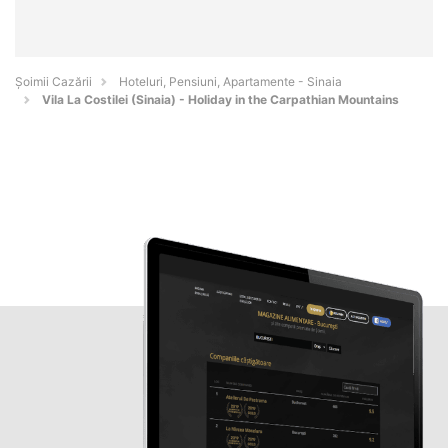
Șoimii Cazării
Hoteluri, Pensiuni, Apartamente - Sinaia
Vila La Costilei (Sinaia) - Holiday in the Carpathian Mountains