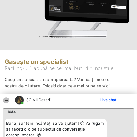
Gasește un specialist
Ranking-ul îi adună pe cei mai buni din industrie
Cauți un specialist in apropierea ta? Verificați motorul
nostru de căutare. Folosiți doar cele mai bune servicii!
ȘOIMII Cazării
Live chat
Căutare
16:54
Bună, suntem încântați să vă ajutăm! 🙂 Vă rugăm
să faceți clic pe subiectul de conversație
corespunzător! 🙂