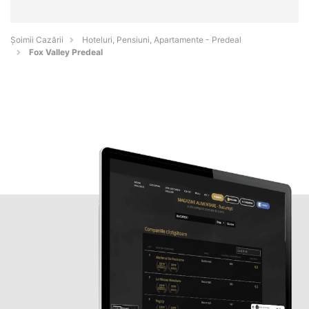
Șoimii Cazării
Hoteluri, Pensiuni, Apartamente - Predeal
Fox Valley Predeal