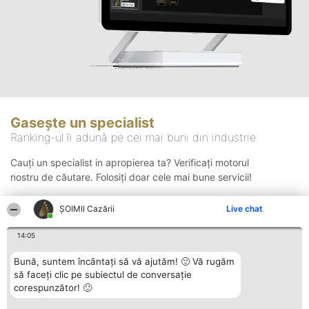
Gasește un specialist
Ranking-ul îi adună pe cei mai buni din industrie
Cauți un specialist in apropierea ta? Verificați motorul
nostru de căutare. Folosiți doar cele mai bune servicii!
ȘOIMII Cazării
Live chat
Căutare
14:05
Bună, suntem încântați să vă ajutăm! 🙂 Vă rugăm
să faceți clic pe subiectul de conversație
corespunzător! 🙂