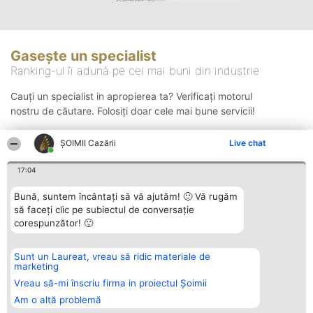
Gasește un specialist
Ranking-ul îi adună pe cei mai buni din industrie
Cauți un specialist in apropierea ta? Verificați motorul
nostru de căutare. Folosiți doar cele mai bune servicii!
ȘOIMII Cazării
Live chat
Căutare
17:04
Bună, suntem încântați să vă ajutăm! 🙂 Vă rugăm
să faceți clic pe subiectul de conversație
corespunzător! 🙂
Sunt un Laureat, vreau să ridic materiale de
Organizator Ranking
Plebiscyt
Contact
marketing
BRIGHT SOLUTIONS BR SRL
Câștigătorii
Contact
Aleea Timisul De Sus 2 Bl. A30
Lista Tuturor
Vreau să-mi înscriu firma in proiectul Șoimii
Sc. A Et. 4 Ap. 13 Cod 061952
Laureaților
Am o altă problemă
București
Reguli
CUI 36737675
Statut