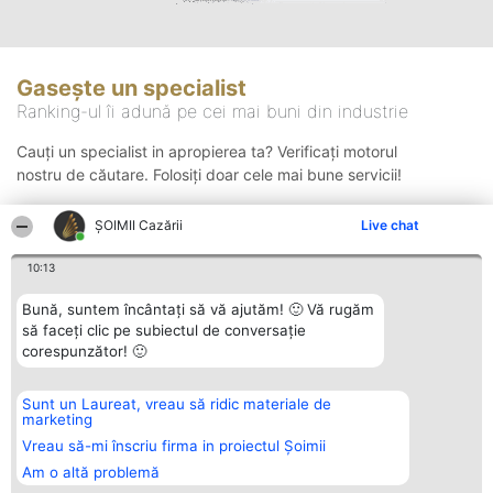
Gasește un specialist
Ranking-ul îi adună pe cei mai buni din industrie
Cauți un specialist in apropierea ta? Verificați motorul
nostru de căutare. Folosiți doar cele mai bune servicii!
ȘOIMII Cazării
Live chat
Căutare
10:13
Bună, suntem încântați să vă ajutăm! 🙂 Vă rugăm
să faceți clic pe subiectul de conversație
corespunzător! 🙂
Sunt un Laureat, vreau să ridic materiale de
Organizator Ranking
Plebiscyt
Contact
marketing
BRIGHT SOLUTIONS BR SRL
Câștigătorii
Contact
Aleea Timisul De Sus 2 Bl. A30
Lista Tuturor
Vreau să-mi înscriu firma in proiectul Șoimii
Sc. A Et. 4 Ap. 13 Cod 061952
Laureaților
Am o altă problemă
București
Reguli
CUI 36737675
Statut