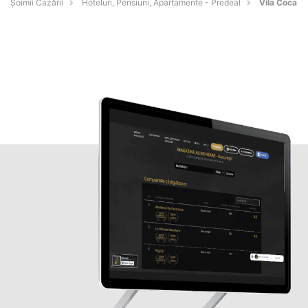
Șoimii Cazării
Hoteluri, Pensiuni, Apartamente - Predeal
Vila Coca