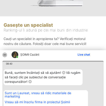
Gasește un specialist
Ranking-ul îi adună pe cei mai buni din industrie
Cauți un specialist in apropierea ta? Verificați motorul
nostru de căutare. Folosiți doar cele mai bune servicii!
ȘOIMII Cazării
Live chat
Căutare
08:40
Bună, suntem încântați să vă ajutăm! 🙂 Vă rugăm
să faceți clic pe subiectul de conversație
corespunzător! 🙂
Sunt un Laureat, vreau să ridic materiale de
Organizator Ranking
Plebiscyt
Contact
marketing
BRIGHT SOLUTIONS BR SRL
Câștigătorii
Contact
Aleea Timisul De Sus 2 Bl. A30
Lista Tuturor
Vreau să-mi înscriu firma in proiectul Șoimii
Sc. A Et. 4 Ap. 13 Cod 061952
Laureaților